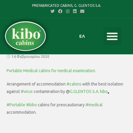
PREFABRICATED CABINS, G. GLENTOS S.A.
ΕΛ
14 Φεβρουαρίου 2020
Portable Medical cabins for medical examination.
Arrangement of accommodation
#
cabins
with the best isolation
against
#
virus
contamination by @
G.GLENTOS S.A. kibo
#
Portable
#
kibo
cabins for preocautionary
#
medical
accommodation.