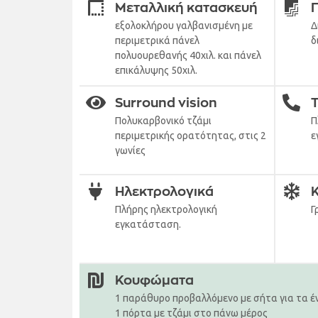
Μεταλλική κατασκευή
εξολοκλήρου γαλβανισμένη με
Δ
περιμετρικά πάνελ
δ
πολυουρεθανής 40χιλ. και πάνελ
επικάλυψης 50χιλ.
Surround vision
Πολυκαρβονικό τζάμι
Π
περιμετρικής ορατότητας, στις 2
ε
γωνίες
Ηλεκτρολογικά
Πλήρης ηλεκτρολογική
Γ
εγκατάσταση.
Κουφώματα
1 παράθυρο προβαλλόμενο με σήτα για τα έ
1 πόρτα με τζάμι στο πάνω μέρος