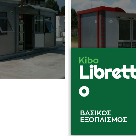
Kibo
Libret
o
ΒΑΣΙΚΌΣ
ΕΞΟΠΛΙΣΜΌΣ