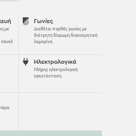
κευή
Γωνίες
νη με
Διαθέτει 4 ορθές γωνίες με
διάτρητη δίχρωμη διακοσμητική
ι πάνελ
λαμαρίνα.
Ηλεκτρολογικά
Πλήρης ηλεκτρολογική
εγκατάσταση.
σώμα.