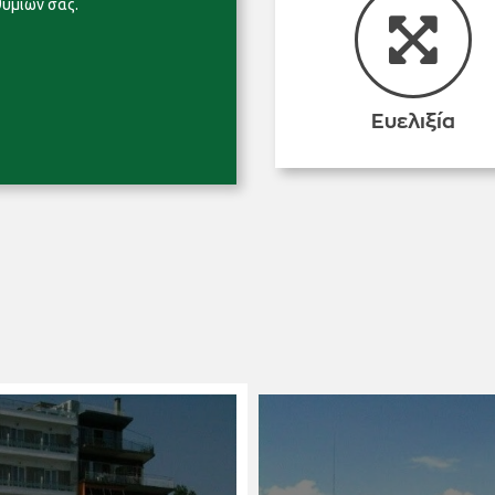
θυμιών σας.
Ευελιξία