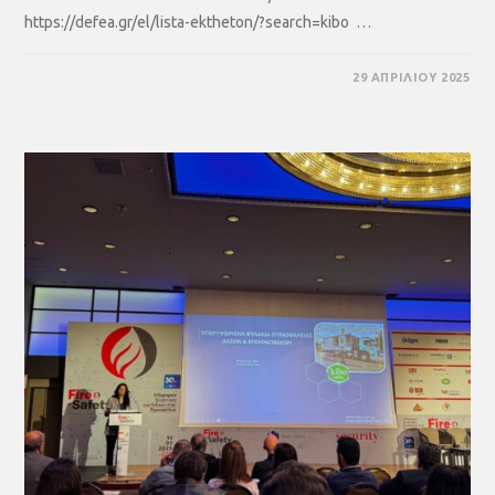
https://defea.gr/el/lista-ektheton/?search=kibo …
29 ΑΠΡΙΛΊΟΥ 2025