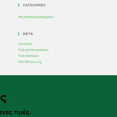
CATEGORIES
Μη κατηγοριοποιημένο
META
Σύνδεση
Ροή καταχωρίσεων
Ροή σχολίων
WordPress.org
ας
νες τιμές.