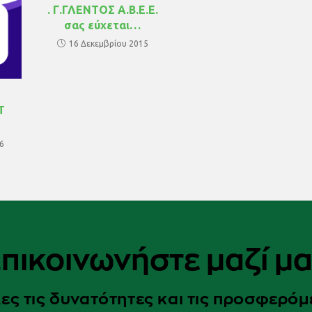
. Γ.ΓΛΕΝΤΟΣ Α.Β.Ε.Ε.
σας εύχεται…
16 Δεκεμβρίου 2015
T
6
πικοινωνήστε μαζί μ
ες τις δυνατότητες και τις προσφερόμε