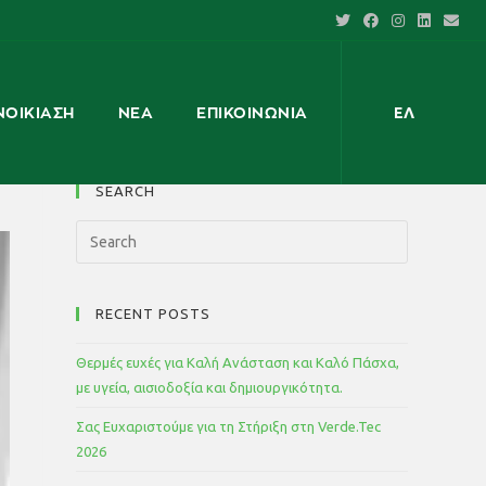
ΝΟΙΚΊΑΣΗ
ΝΈΑ
ΕΠΙΚΟΙΝΩΝΊΑ
ΕΛ
SEARCH
RECENT POSTS
Θερμές ευχές για Καλή Ανάσταση και Καλό Πάσχα,
με υγεία, αισιοδοξία και δημιουργικότητα.
Σας Ευχαριστούμε για τη Στήριξη στη Verde.Tec
2026