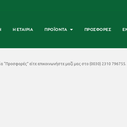
Ή
Η ΕΤΑΙΡΊΑ
ΠΡΟΪΌΝΤΑ
ΠΡΟΣΦΟΡΈΣ
Ε
α “Προσφορές” είτε επικοινωνήστε μαζί μας στο (0030) 2310 796755.