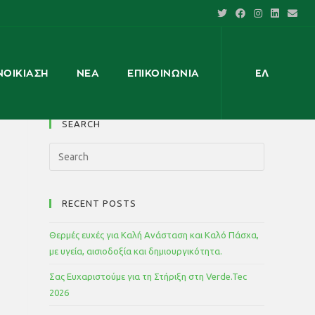
ΝΟΙΚΊΑΣΗ
ΝΈΑ
ΕΠΙΚΟΙΝΩΝΊΑ
ΕΛ
SEARCH
RECENT POSTS
Θερμές ευχές για Καλή Ανάσταση και Καλό Πάσχα,
με υγεία, αισιοδοξία και δημιουργικότητα.
Σας Ευχαριστούμε για τη Στήριξη στη Verde.Tec
2026