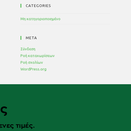
CATEGORIES
Μη κατηγοριοποιημένο
META
Σύνδεση
Ροή καταχωρίσεων
Ροή σχολίων
WordPress.org
ας
νες τιμές.