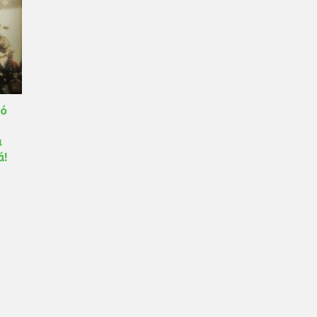
πό
ι
ά!