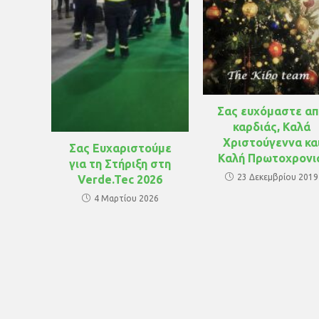
Σας ευχόμαστε α
καρδιάς, Καλά
Χριστούγεννα κα
Σας Ευχαριστούμε
Καλή Πρωτοχρονι
για τη Στήριξη στη
23 Δεκεμβρίου 2019
Verde.Tec 2026
4 Μαρτίου 2026